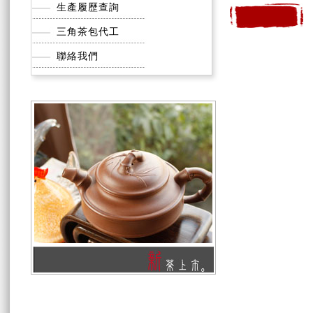
生產履歷查詢
三角茶包代工
聯絡我們