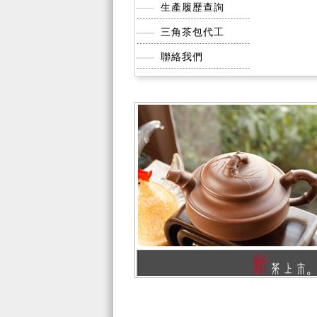
生產履歷查詢
三角茶包代工
聯絡我們