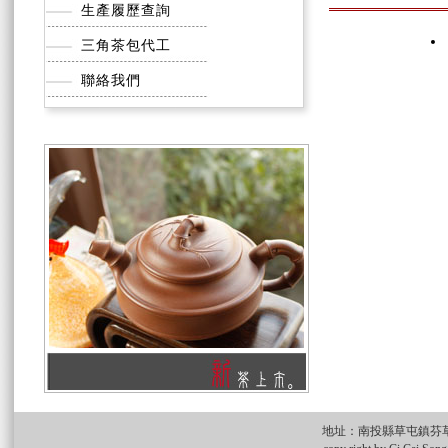
生產履歷查詢
三角茶包代工
聯絡我們
地址：
南投縣草屯鎮芬草