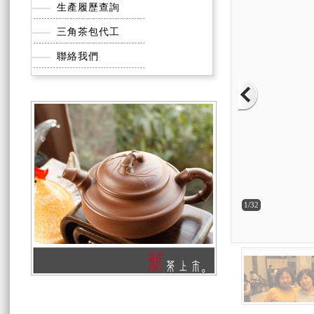
生產履歷查詢
三角茶包代工
聯絡我們
2/32