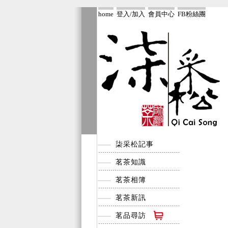
home
登入/加入
會員中心
FB粉絲團
柒采松記事
茗茶知識
茗茶相簿
茗茶新訊
茗品尋訪