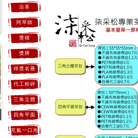
沿革
阿琴師
獎積
獎牌
得獎名冊
代工粉碎
三角立體
四角平面
充氮一口泡